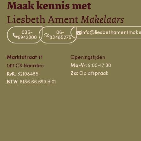
Maak kennis met
Liesbeth Ament
Makelaars
035-
06-
info@liesbethamentmakel
6942300
83485275
Marktstraat 11
Openingstijden
Ma-Vr:
9:00-17:30
1411 CX Naarden
Za:
Op afspraak
KvK.
32108485
BTW.
8186.66.699.B.01