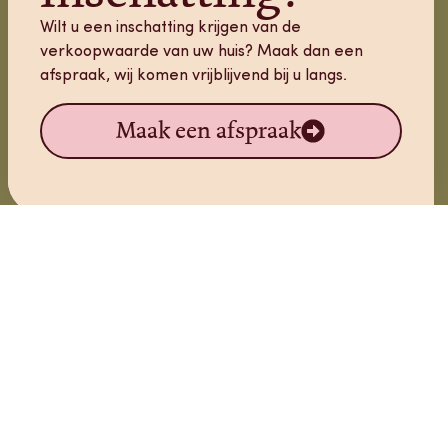
Wilt u een inschatting krijgen van de
verkoopwaarde van uw huis? Maak dan een
afspraak, wij komen vrijblijvend bij u langs.
Maak een afspraak
Nog niets naar uw zin gevonden? Plaats
een gratis
Concept
zoekopdracht
. Wij houden u dan via e-mail op de
en