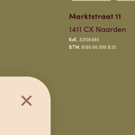
Marktstraat 11
1411 CX Naarden
KvK.
32108485
BTW.
8186.66.699.B.01