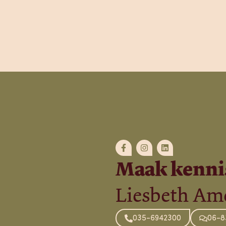
Maak kenni
Liesbeth Am
035-6942300
06-8