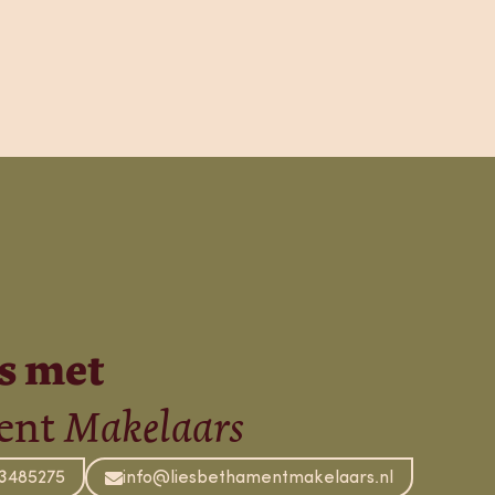
s met
ent
Makelaars
3485275
info@liesbethamentmakelaars.nl